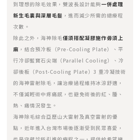
到理想的除毛效果，雙波長設計能夠
一併處理
新生毛囊與深層毛髮
，進而減少所需的總療程
次數。
除此之外，海神除毛
僅須搭配凝膠施作毋須上
麻
，結合預冷板（Pre-Cooling Plate）、平
行冷卻藍寶石尖端（Parallel Cooling）、冷
卻後板（Post-Cooling Plate）3 重冷凝技術
的海神雷射除毛，讓治療過程維持冰涼舒適，
不僅減輕術中疼痛感，也避免術後的紅、腫、
熱、痛情況發生。
海神除毛綜合亞歷山大雷射及真空雷射的優
點，近年進入台灣市場後逐漸受到民眾喜愛，
也是守葳診所引進的療程之一，提供給希望擁