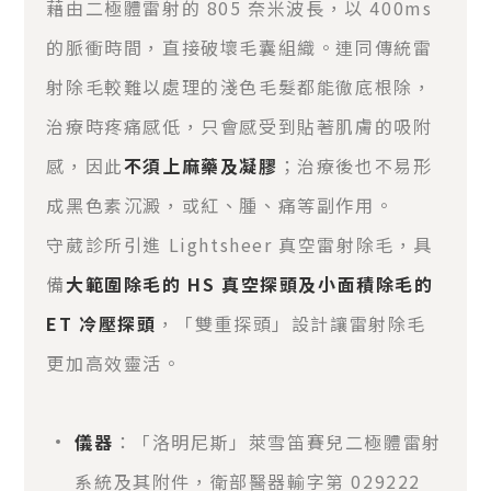
藉由二極體雷射的 805 奈米波長，以 400ms
的脈衝時間，直接破壞毛囊組織。連同傳統雷
射除毛較難以處理的淺色毛髮都能徹底根除，
治療時疼痛感低，只會感受到貼著肌膚的吸附
感，因此
不須上麻藥及凝膠
；治療後也不易形
成黑色素沉澱，或紅、腫、痛等副作用。
守葳診所引進 Lightsheer 真空雷射除毛，具
備
大範圍除毛的 HS 真空探頭及小面積除毛的
ET 冷壓探頭
，「雙重探頭」設計讓雷射除毛
更加高效靈活。
儀器
：「洛明尼斯」萊雪笛賽兒二極體雷射
系統及其附件，衛部醫器輸字第 029222