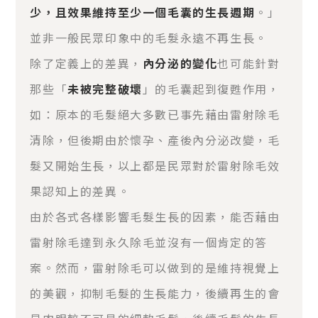
少，且效果維持至少一個毛囊的生長週期
。」
並非一般民眾印象中的毛髮永遠不再生長。
除了定義上的差異，
內分泌的變化
也可能針對
那些「
未被完整破壞
」的毛囊起到復甦作用，
如：原本的毛髮絕大多數已事先藉由雷射除毛
清除，但後期由於懷孕、產後內分泌改變，毛
髮又開始生長，以上都是民眾對於雷射除毛效
果認知上的差異。
由於各式各樣影響毛髮生長的因素，能否藉由
雷射除毛達到永久除毛並沒有一個肯定的答
案。然而，雷射除毛可以做到的是維持視覺上
的美觀，抑制毛髮的生長能力，後續再生的會