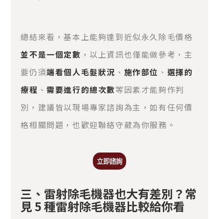
總結來看，基本上能夠達到近似永久除毛價格
並不是一個定數
，以上資訊也僅能做參考，主
要仍須
端看個人毛髮狀況
、
施作部位
、
選擇的
療程
、
需要進行的總次數
等因素才能夠作判
別，建議皆以現場專家諮詢為主，如有任何價
格相關問題，也歡迎聯絡守葳為你服務。
立即諮詢
三、雷射除毛機器也大有差別？常
見 5 種雷射除毛機器比較給你看