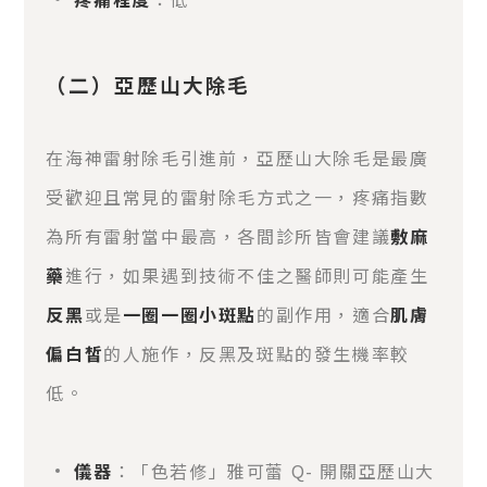
（二）亞歷山大除毛
在海神雷射除毛引進前，亞歷山大除毛是最廣
受歡迎且常見的雷射除毛方式之一，疼痛指數
為所有雷射當中最高，各間診所皆會建議
敷麻
藥
進行，如果遇到技術不佳之醫師則可能產生
反黑
或是
一圈一圈小斑點
的副作用，適合
肌膚
偏白皙
的人施作，反黑及斑點的發生機率較
低。
儀器
：「色若修」雅可蕾 Q- 開關亞歷山大