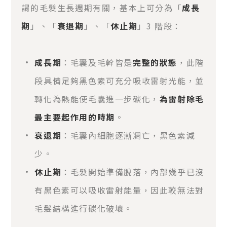
謂的毛髮生長週期有關，基本上可分為「
成長
期
」、「
衰退期
」、「
休止期
」3 階段：
成長期
：毛囊及毛幹皆是
完整的狀態
，此階
段具備足夠黑色素可充分吸收雷射光能，並
轉化為熱能使毛囊進一步碳化，
為雷射除毛
最主要起作用的時期
。
衰退期
：毛囊內細胞逐漸凋亡，黑色素減
少。
休止期
：毛髮開始準備脫落，內部幾乎已沒
有黑色素可以吸收雷射能量，因此較無法對
毛髮結構進行碳化破壞。