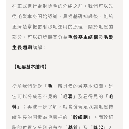
在正式進行雷射除毛的介紹之前，我們可以先
從毛髮本身開始認識，具備基礎知識後，能夠
更清楚掌握雷射除毛運用的原理。關於毛髮的
部分，可以初步將其分為
毛髮基本結構
及
毛髮
生長週期
講解：
【毛髮基本結構】
從前我們針對「
毛
」所具備的最基本知識，是
它可以分成看不見的「
毛囊
」及看得見的「
毛
幹
」；再進一步了解，就會發現足以讓毛髮持
續生長的因素為毛囊裡的「
幹細胞
」。而幹細
胞的位置又分別分布在「
基質
」及「
隆起
」2