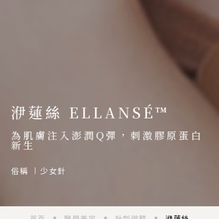
洢蓮絲 ELLANSÉ™
為肌膚注入澎潤Q彈，刺激膠原蛋白
新生
俗稱
少女針
首頁
/
醫學美容
/
針劑微整
/
洢蓮絲