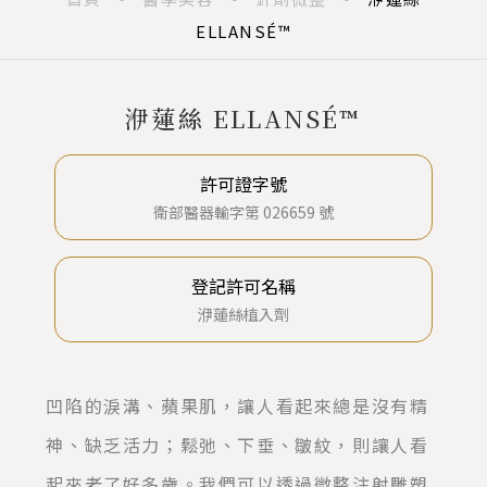
ELLANSÉ™
洢蓮絲 ELLANSÉ™
許可證字號
衛部醫器輸字第 026659 號
登記許可名稱
洢蓮絲植入劑
凹陷的淚溝、蘋果肌，讓人看起來總是沒有精
神、缺乏活力；鬆弛、下垂、皺紋，則讓人看
起來老了好多歲。我們可以透過微整注射雕塑