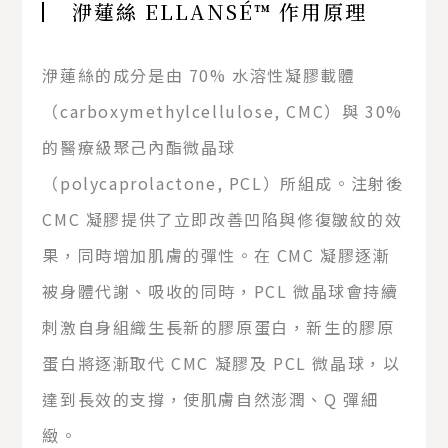
洢蓮絲 ELLANSÉ™ 作用原理
洢蓮絲的成分是由 70% 水溶性凝膠載體
（carboxymethylcellulose, CMC）與 30%
的醫療級聚己內酯微晶球
（polycaprolactone, PCL）所組成。注射後
CMC 凝膠提供了立即改善凹陷與修復皺紋的效
果，同時增加肌膚的彈性。在 CMC 凝膠逐漸
被身體代謝、吸收的同時，PCL 微晶球會持續
刺激自身組織生長新的膠原蛋白，新生的膠原
蛋白將逐漸取代 CMC 凝膠及 PCL 微晶球，以
達到長效的支撐，使肌膚自然澎潤、Q 彈細
緻。